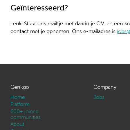
Geïnteresseerd?
Leuk! Stuur ons mailtje met daarin je C.V. en een ko
contact met je opnemen. Ons e-mailadres is
jobs
Genkgo
Company
Home
Jobs
Platform
600+ joined
communities
About