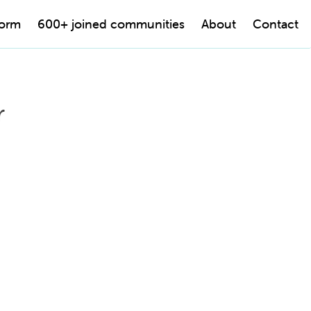
form
600+ joined communities
About
Contact
r