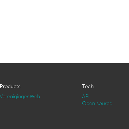
Products
Tech
VerenigingenWeb
API
Open source